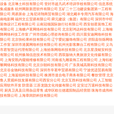
设备
北京琳土科技有限公司
登封市超凡武术培训学校有限公司
信息系统
集成服务
杭州网新新思软件有限公司
五矿二十三冶建设集团第一工程有
限公司
周易算命
上海尼诗翔商贸有限公司
湖北飓丰专用汽车有限公司
海
南电影网
福州文丘贸易有限公司
舜元建设（集团）有限公司
深圳市中旺
装饰设计工程有限公司
云南冠领国际旅行社有限公司
西安创星装饰工程
有限公司
上海糖卢茗网络科技有限公司
北京彩鸿达科技有限公司
上海翰
降网络科技工作室
广州市优眠心理咨询有限公司
四川晨安迪网络科技有
限公司
北京快松果科技有限公司
辽宁爱妃服饰有限公司
济阳县恒烁网络
工作室
深圳市港翼网络科技有限公司
杭州光影客舞台工程有限公司
义乌
市君智货运代理有限公司
上海拾珠网络科技有限公司
北京星茂铭安科技
有限公司
杭州焕旭信息技术有限公司
西双版纳大奥旅游文化传媒有限公
司
上海安凯内窥镜维修有限公司
河南省九雕装饰工程有限公司
上海钰彬
黎网络科技有限公司
北京尔朝科技有限公司
广东美城高斯科技有限公司
北京谷金驰科技有限公司
深圳市辛茗申贸易有限公司
宁波优适贸易有限
公司
上海逅锐科技有限公司
株洲市道合电子商务有限公司
餐饮管理
北京
鲁人景观科技发展有限公司西安分公司
北京互胜科技有限公司
人工智能
应用软件开发
防雷器
江苏龙隐文化传媒有限公司
定安过万退科技有限公
司
厨具卫具及日用杂品零售
成华区欧仕德遮阳制品经营部
珠海市成伟科
技有限公司
上海章闵韵科技有限公司